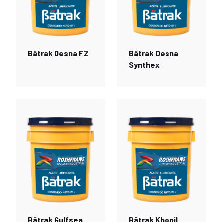
Bätrak Desna FZ
Bätrak Desna
Synthex
Bätrak Gulfsea
Bätrak Khopil