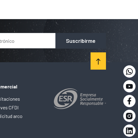
Suscribirme
mercial
citaciones
aves CFDI
licitud arco