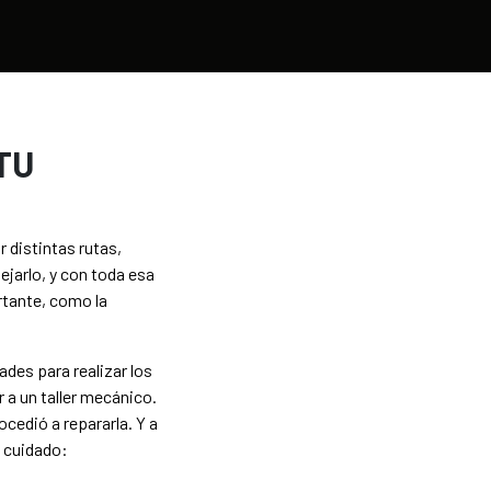
TU
 distintas rutas,
ejarlo, y con toda esa
rtante, como la
des para realizar los
r a un taller mecánico.
ocedió a repararla. Y a
u cuidado: