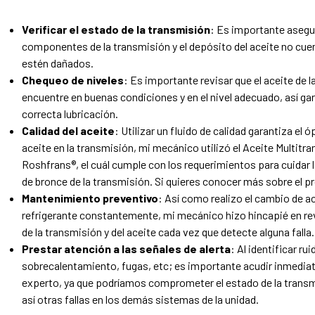
Verificar el estado de la transmisión
: Es importante asegu
componentes de la transmisión y el depósito del aceite no cue
estén dañados.
Chequeo de niveles
: Es importante revisar que el aceite de 
encuentre en buenas condiciones y en el nivel adecuado, así g
correcta lubricación.
Calidad del aceite
: Utilizar un fluido de calidad garantiza e
aceite en la transmisión, mi mecánico utilizó el Aceite Multitr
Roshfrans®, el cuál cumple con los requerimientos para cuidar 
de bronce de la transmisión. Si quieres conocer más sobre el p
Mantenimiento preventivo
: Así como realizo el cambio de a
refrigerante constantemente, mi mecánico hizo hincapié en re
de la transmisión y del aceite cada vez que detecte alguna falla.
Prestar atención a las señales de alerta
: Al identificar ru
sobrecalentamiento, fugas, etc; es importante acudir inmedi
experto, ya que podríamos comprometer el estado de la trans
así otras fallas en los demás sistemas de la unidad.