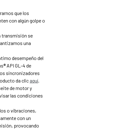
rarnos que los
nten con algún golpe o
la transmisión se
arantizamos una
l óptimo desempeño del
ans® API GL-4 de
los sincronizadores
roducto da clic
aquí
.
ceite de motor y
visar las condiciones
idos o vibraciones,
atamente con un
misión, provocando